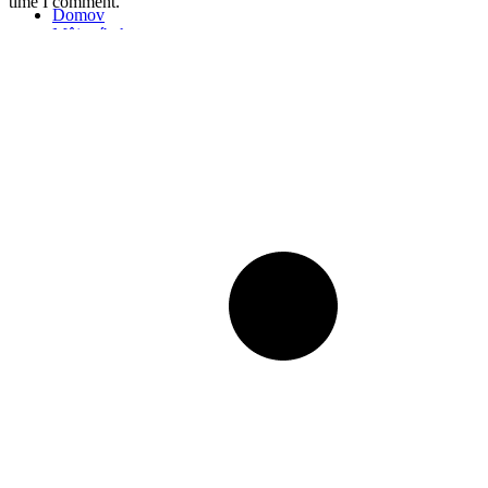
time I comment.
Domov
Môj príbeh
★ Vianoce ★
Recepty
Kuchyňa
Diéta
Kontakt