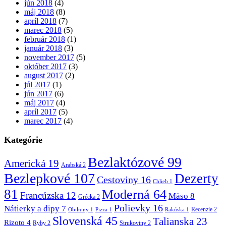
jún 2018
(4)
máj 2018
(8)
apríl 2018
(7)
marec 2018
(5)
február 2018
(1)
január 2018
(3)
november 2017
(5)
október 2017
(3)
august 2017
(2)
júl 2017
(1)
jún 2017
(6)
máj 2017
(4)
apríl 2017
(5)
marec 2017
(4)
Kategórie
Bezlaktózové
99
Americká
19
Arabská
2
Bezlepkové
107
Dezerty
Cestoviny
16
Chlieb
1
81
Moderná
64
Francúzska
12
Mäso
8
Grécka
2
Polievky
16
Nátierky a dipy
7
Recenzie
2
Obilniny
1
Pizza
1
Rakúska
1
Slovenská
45
Talianska
23
Rizoto
4
Ryby
2
Strukoviny
2