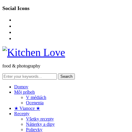
Social Icons
instagram
facebook-
square
pinterest
envelope-
o
food & photography
Domov
Môj príbeh
V médiách
Ocenenia
★ Vianoce ★
Recepty
Všetky recepty
Nátierky a dipy
Polievky