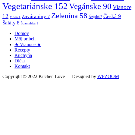
Vegetariánske
152
Vegánske
90
Vianoce
Zelenina
58
12
Česká
9
Zaváraniny
7
Ázijská
2
Video
1
Šaláty
8
Španielska
1
Domov
Môj príbeh
★ Vianoce ★
Recepty
Kuchyňa
Diéta
Kontakt
Copyright © 2022 Kitchen Love
— Designed by
WPZOOM