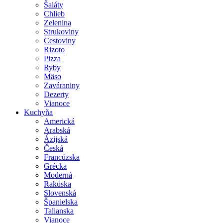
Šaláty
Chlieb
Zelenina
Strukoviny
Cestoviny
Rizoto
Pizza
Ryby
Mäso
Zaváraniny
Dezerty
Vianoce
Kuchyňa
Americká
Arabská
Ázijská
Česká
Francúzska
Grécka
Moderná
Rakúska
Slovenská
Španielska
Talianska
Vianoce