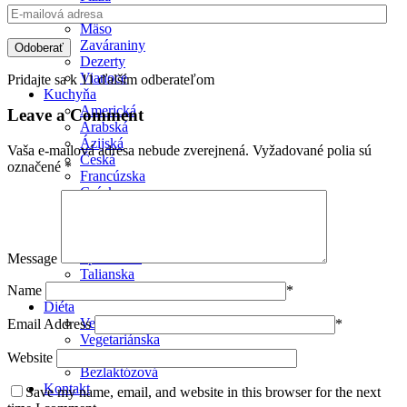
E-
Ryby
mailová
Mäso
adresa
Zaváraniny
Odoberať
Dezerty
Vianoce
Pridajte sa k 11 ďalším odberateľom
Kuchyňa
Americká
Leave a Comment
Arabská
Ázijská
Vaša e-mailová adresa nebude zverejnená.
Vyžadované polia sú
Česká
označené
*
Francúzska
Grécka
Moderná
Rakúska
Slovenská
Španielska
Message
Talianska
Name
*
Vianoce
Diéta
Vegánska
Email Address
*
Vegetariánska
Bezlepková
Website
Bezlaktózová
Kontakt
Save my name, email, and website in this browser for the next