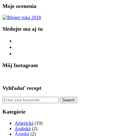
Moje ocenenia
Sledujte ma aj tu
facebook
instagram
pinterest
Môj Instagram
Vyhľadať recept
Kategórie
Americká
(19)
Arabská
(2)
Ázijská
(2)