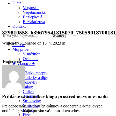
Diéta
Vegánska
Vegetariánska
Bezlepková
Bezlaktózová
Kontakt
329810558_639679541315070_75059018700181
Written by
Published on
15. 4. 2023
in
Domov
Môj príbeh
V médiách
Ocenenia
Hodnotenie
★ Vianoce ★
Recepty
Všetky recepty
Nátierky a dipy
Polievky
Šaláty
Chlieb
Prihláste sa na odber blogu prostredníctvom e-mailu
Zelenina
Strukoviny
Cestoviny
Pre odoberanie najnovších článkov a odoberanie e-mailových
Rizoto
notifikácií, zadajte prosím vašu e-mailovú adresu.
Pizza