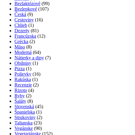
Bezlaktózové
(99)
Bezlepkové
(107)
Česká
(9)
Cestoviny
(16)
Chlieb
(1)
Dezerty
(81)
Francúzska
(12)
Grécka
(2)
Mäso
(8)
Moderná
(64)
Nátierky a dipy
(7)
Obilniny
(1)
Pizza
(1)
Polievky
(16)
Rakúska
(1)
Recenzie
(2)
Rizoto
(4)
Ryby
(2)
Šaláty
(8)
Slovenská
(45)
Španielska
(1)
Strukoviny
(2)
Talianska
(23)
Vegánske
(90)
Vegetariánske
(152)