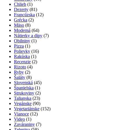
Chlieb
(1)
Dezerty
(81)
Francúzska
(12)
Grécka
(2)
Mäso
(8)
Moderná
(64)
Nátierky a dipy
(7)
Obilniny
(1)
Pizza
(1)
Polievky
(16)
Rakúska
(1)
Recenzie
(2)
Rizoto
(4)
Ryby
(2)
Šaláty
(8)
Slovenská
(45)
Španielska
(1)
Strukoviny
(2)
Talianska
(23)
Vegánske
(90)
Vegetariánske
(152)
Vianoce
(12)
Video
(1)
Zaváraniny
(7)
Zelenina
(58)