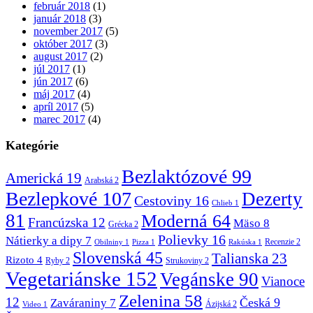
február 2018
(1)
január 2018
(3)
november 2017
(5)
október 2017
(3)
august 2017
(2)
júl 2017
(1)
jún 2017
(6)
máj 2017
(4)
apríl 2017
(5)
marec 2017
(4)
Kategórie
Bezlaktózové
99
Americká
19
Arabská
2
Bezlepkové
107
Dezerty
Cestoviny
16
Chlieb
1
81
Moderná
64
Francúzska
12
Mäso
8
Grécka
2
Polievky
16
Nátierky a dipy
7
Recenzie
2
Obilniny
1
Pizza
1
Rakúska
1
Slovenská
45
Talianska
23
Rizoto
4
Ryby
2
Strukoviny
2
Vegetariánske
152
Vegánske
90
Vianoce
Zelenina
58
12
Česká
9
Zaváraniny
7
Ázijská
2
Video
1