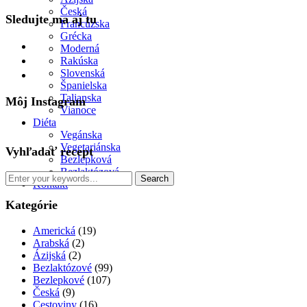
Česká
Sledujte ma aj tu
Francúzska
Grécka
facebook
Moderná
instagram
Rakúska
pinterest
Slovenská
Španielska
Talianska
Môj Instagram
Vianoce
Diéta
Vegánska
Vegetariánska
Vyhľadať recept
Bezlepková
Bezlaktózová
Kontakt
Kategórie
Americká
(19)
Arabská
(2)
Ázijská
(2)
Bezlaktózové
(99)
Bezlepkové
(107)
Česká
(9)
Cestoviny
(16)