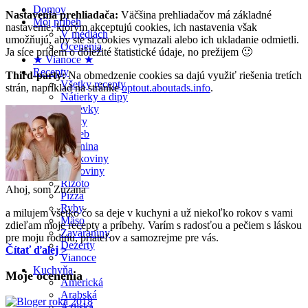
Domov
Nastavenia prehliadača:
Väčšina prehliadačov má základné
Môj príbeh
nastavenie, ktorým akceptujú cookies, ich nastavenia však
V médiách
umožňujú, aby ste si cookies vymazali alebo ich ukladanie odmietli.
Ocenenia
Ja síce prídem o dôležité štatistické údaje, no prežijem 🙂
★ Vianoce ★
Recepty
Third-party:
Na obmedzenie cookies sa dajú využiť riešenia tretích
Všetky recepty
strán, napríklad na stránke
optout.aboutads.info
.
Nátierky a dipy
Polievky
Šaláty
Chlieb
Zelenina
Strukoviny
Cestoviny
Rizoto
Ahoj, som Zuzana
Pizza
Ryby
a milujem všetko čo sa deje v kuchyni a už niekoľko rokov s vami
Mäso
zdieľam moje recepty a príbehy. Varím s radosťou a pečiem s láskou
Zaváraniny
pre moju rodinu, priateľov a samozrejme pre vás.
Dezerty
Čítať ďalej >
Vianoce
Kuchyňa
Moje ocenenia
Americká
Arabská
Ázijská