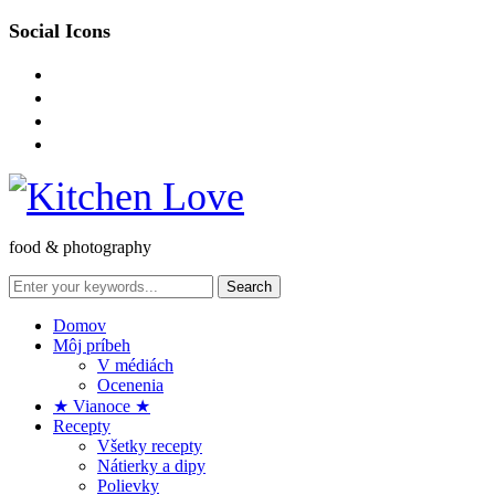
Social Icons
instagram
facebook-
square
pinterest
envelope-
o
food & photography
Domov
Môj príbeh
V médiách
Ocenenia
★ Vianoce ★
Recepty
Všetky recepty
Nátierky a dipy
Polievky