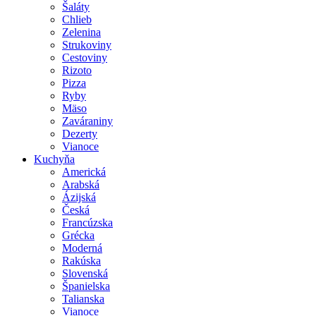
Šaláty
Chlieb
Zelenina
Strukoviny
Cestoviny
Rizoto
Pizza
Ryby
Mäso
Zaváraniny
Dezerty
Vianoce
Kuchyňa
Americká
Arabská
Ázijská
Česká
Francúzska
Grécka
Moderná
Rakúska
Slovenská
Španielska
Talianska
Vianoce