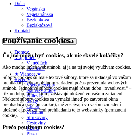
Diéta
Vegánska
Vegetariánska
Bezlepková
Bezlaktózová
Kontakt
Používanie cookies
Domov
Čo iné môžu byť cookies, ak nie skvelé koláčiky?
Môj príbeh
V médiách
Ako mnoho iných webstránok, aj ja na tej svojej využívam cookies.
Ocenenia
★ Vianoce ★
Súbory cookies sú malé textové súbory, ktoré sa ukladajú vo vašom
Recepty
prehliadači alebo mobilnom zariadení počas prezerania webových
Všetky recepty
stránok. Jednotlivé súbory cookies majú rôznu dobu „trvanlivosti“ –
Nátierky a dipy
rôznu dobu, počas ktorej zostávajú uložené vo vašom zariadení.
Polievky
Niektoré súbory cookies sa vymažú ihneď po zatvorení okna
Šaláty
prehliadača (session cookie), iné zostávajú vo vašom zariadení
Chlieb
uložené aj po ukončení prehliadania tejto webstránky (permanent
Zelenina
cookie).
Strukoviny
Cestoviny
Prečo používam cookies?
Rizoto
Pizza