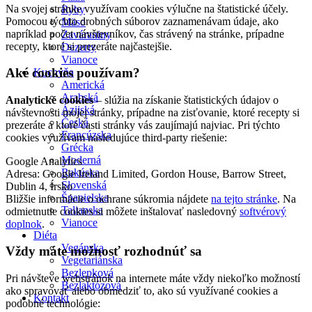
Na svojej stránke využívam cookies výlučne na štatistické účely.
Ryby
Pomocou týchto drobných súborov zaznamenávam údaje, ako
Mäso
napríklad počet návštevníkov, čas strávený na stránke, prípadne
Zaváraniny
recepty, ktoré si prezeráte najčastejšie.
Dezerty
Vianoce
Aké cookies používam?
Kuchyňa
Americká
Arabská
Analytické cookies
– slúžia na získanie štatistických údajov o
Ázijská
návštevnosti mojej stránky, prípadne na zisťovanie, ktoré recepty si
Česká
prezeráte a ktoré časti stránky vás zaujímajú najviac. Pri týchto
Francúzska
cookies využívam nasledujúce third-party riešenie:
Grécka
Moderná
Google Analytics
Rakúska
Adresa: Google Ireland Limited, Gordon House, Barrow Street,
Slovenská
Dublin 4, Írsko
Španielska
Bližšie informácie o ochrane súkromia nájdete
na tejto stránke
. Na
Talianska
odmietnutie cookies si môžete inštalovať nasledovný
softvérový
Vianoce
doplnok
.
Diéta
Vegánska
Vždy máte možnosť rozhodnúť sa
Vegetariánska
Bezlepková
Pri návšteve webstránok na internete máte vždy niekoľko možností
Bezlaktózová
ako spravovať alebo obmedziť to, ako sú využívané cookies a
Kontakt
podobné technológie: