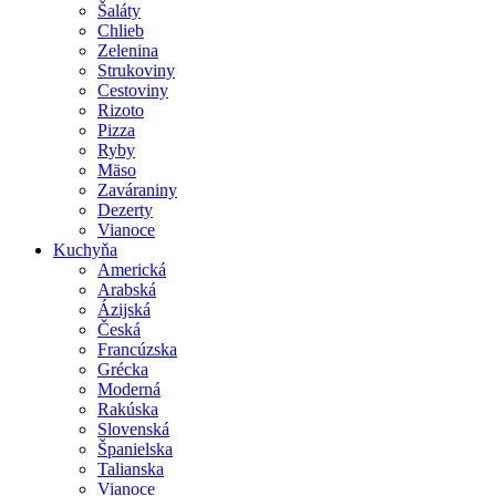
Šaláty
Chlieb
Zelenina
Strukoviny
Cestoviny
Rizoto
Pizza
Ryby
Mäso
Zaváraniny
Dezerty
Vianoce
Kuchyňa
Americká
Arabská
Ázijská
Česká
Francúzska
Grécka
Moderná
Rakúska
Slovenská
Španielska
Talianska
Vianoce