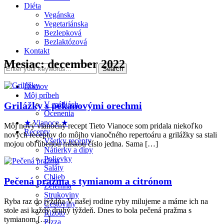
Diéta
Vegánska
Vegetariánska
Bezlepková
Bezlaktózová
Kontakt
Mesiac:
december 2022
Domov
Môj príbeh
Grilážky s pekanovými orechmi
V médiách
Ocenenia
★ Vianoce ★
Môj nový vianočný recept Tieto Vianoce som pridala niekoľko
Recepty
nových receptov do môjho vianočného repertoáru a grilážky sa stali
Všetky recepty
mojou obľúbenou mlskou číslo jedna. Sama […]
Nátierky a dipy
Polievky
Šaláty
Chlieb
Pečená pražma s tymianom a citrónom
Zelenina
Strukoviny
Ryba raz do týždňa V našej rodine ryby milujeme a máme ich na
Cestoviny
stole asi každý druhý týždeň. Dnes to bola pečená pražma s
Rizoto
tymianom […]
Pizza