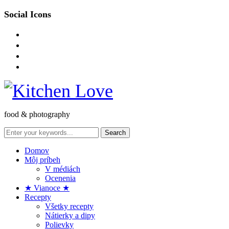
Social Icons
instagram
facebook-
square
pinterest
envelope-
o
food & photography
Domov
Môj príbeh
V médiách
Ocenenia
★ Vianoce ★
Recepty
Všetky recepty
Nátierky a dipy
Polievky