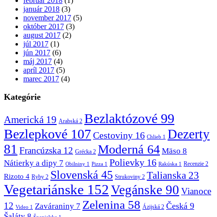
február 2018
(1)
január 2018
(3)
november 2017
(5)
október 2017
(3)
august 2017
(2)
júl 2017
(1)
jún 2017
(6)
máj 2017
(4)
apríl 2017
(5)
marec 2017
(4)
Kategórie
Bezlaktózové
99
Americká
19
Arabská
2
Bezlepkové
107
Dezerty
Cestoviny
16
Chlieb
1
81
Moderná
64
Francúzska
12
Mäso
8
Grécka
2
Polievky
16
Nátierky a dipy
7
Recenzie
2
Obilniny
1
Pizza
1
Rakúska
1
Slovenská
45
Talianska
23
Rizoto
4
Ryby
2
Strukoviny
2
Vegetariánske
152
Vegánske
90
Vianoce
Zelenina
58
12
Česká
9
Zaváraniny
7
Ázijská
2
Video
1
Šaláty
8