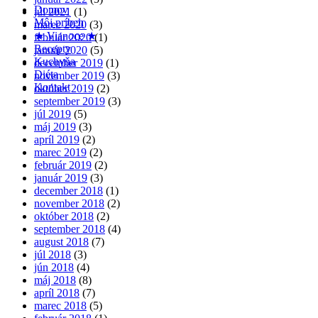
Domov
júl 2021
(1)
Môj príbeh
marec 2020
(3)
★ Vianoce ★
február 2020
(1)
Recepty
január 2020
(5)
Kuchyňa
december 2019
(1)
Diéta
november 2019
(3)
Kontakt
október 2019
(2)
september 2019
(3)
júl 2019
(5)
máj 2019
(3)
apríl 2019
(2)
marec 2019
(2)
február 2019
(2)
január 2019
(3)
december 2018
(1)
november 2018
(2)
október 2018
(2)
september 2018
(4)
august 2018
(7)
júl 2018
(3)
jún 2018
(4)
máj 2018
(8)
apríl 2018
(7)
marec 2018
(5)