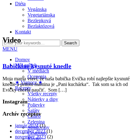
Diéta
Vegánska
Vegetariánska
Bezlepková
Bezlaktózová
Kontakt
Video
MENU
Domov
Babičkine kysnuté knedle
Môj príbeh
V médiách
Ocenenia
Moja mama vraví, že naša babička Evička robí najlepšie kysnuté
★ Vianoce ★
knedle a pritom mamina je „Pani kuchárka“. Tak som sa ich od
Recepty
Evičky chcela naučiť. Som […]
Všetky recepty
Nátierky a dipy
Instagram
Polievky
Šaláty
Archív receptov
Chlieb
Zelenina
január 2024
(1)
Strukoviny
december 2023
(1)
Cestoviny
november 2023
(2)
Rizoto