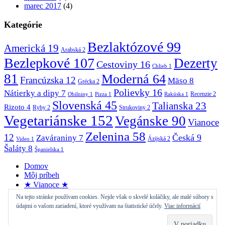
marec 2017
(4)
Kategórie
Bezlaktózové
99
Americká
19
Arabská
2
Bezlepkové
107
Dezerty
Cestoviny
16
Chlieb
1
81
Moderná
64
Francúzska
12
Mäso
8
Grécka
2
Polievky
16
Nátierky a dipy
7
Recenzie
2
Obilniny
1
Pizza
1
Rakúska
1
Slovenská
45
Talianska
23
Rizoto
4
Ryby
2
Strukoviny
2
Vegetariánske
152
Vegánske
90
Vianoce
Zelenina
58
12
Česká
9
Zaváraniny
7
Ázijská
2
Video
1
Šaláty
8
Španielska
1
Domov
Môj príbeh
★ Vianoce ★
Recepty
Na tejto stránke používam cookies. Nejde však o skvelé koláčiky, ale malé súbory s
Kuchyňa
údajmi o vašom zariadení, ktoré využívam na štatistické účely.
Viac informácií
Diéta
Kontakt