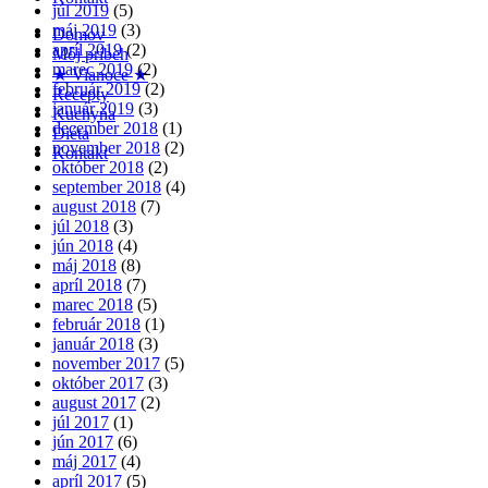
júl 2019
(5)
máj 2019
(3)
Domov
apríl 2019
(2)
Môj príbeh
marec 2019
(2)
★ Vianoce ★
február 2019
(2)
Recepty
január 2019
(3)
Kuchyňa
december 2018
(1)
Diéta
november 2018
(2)
Kontakt
október 2018
(2)
september 2018
(4)
august 2018
(7)
júl 2018
(3)
jún 2018
(4)
máj 2018
(8)
apríl 2018
(7)
marec 2018
(5)
február 2018
(1)
január 2018
(3)
november 2017
(5)
október 2017
(3)
august 2017
(2)
júl 2017
(1)
jún 2017
(6)
máj 2017
(4)
apríl 2017
(5)