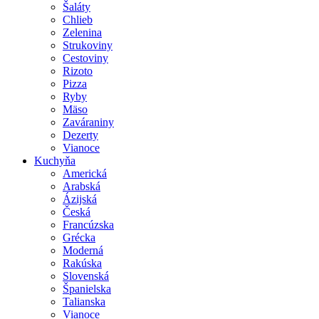
Šaláty
Chlieb
Zelenina
Strukoviny
Cestoviny
Rizoto
Pizza
Ryby
Mäso
Zaváraniny
Dezerty
Vianoce
Kuchyňa
Americká
Arabská
Ázijská
Česká
Francúzska
Grécka
Moderná
Rakúska
Slovenská
Španielska
Talianska
Vianoce