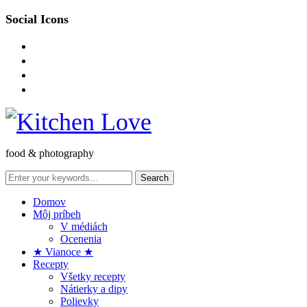
Social Icons
instagram
facebook-
square
pinterest
envelope-
o
food & photography
Domov
Môj príbeh
V médiách
Ocenenia
★ Vianoce ★
Recepty
Všetky recepty
Nátierky a dipy
Polievky