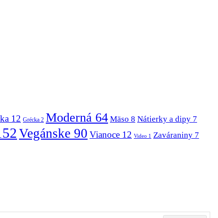
Moderná
64
ska
12
Mäso
8
Nátierky a dipy
7
Grécka
2
152
Vegánske
90
Vianoce
12
Zaváraniny
7
Video
1