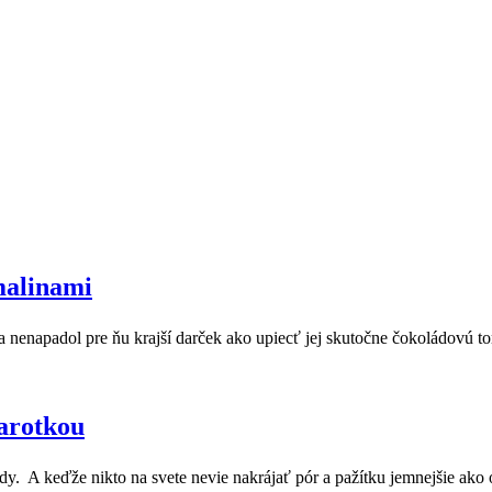
malinami
 nenapadol pre ňu krajší darček ako upiecť jej skutočne čokoládovú 
arotkou
dy. A keďže nikto na svete nevie nakrájať pór a pažítku jemnejšie ako 