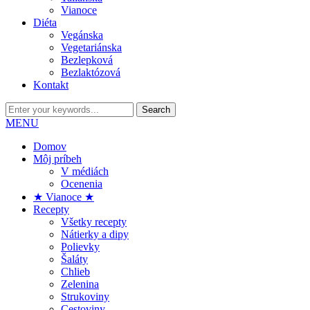
Vianoce
Diéta
Vegánska
Vegetariánska
Bezlepková
Bezlaktózová
Kontakt
MENU
Domov
Môj príbeh
V médiách
Ocenenia
★ Vianoce ★
Recepty
Všetky recepty
Nátierky a dipy
Polievky
Šaláty
Chlieb
Zelenina
Strukoviny
Cestoviny