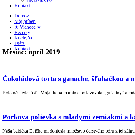
Bezlaktózová
Kontakt
Domov
Môj príbeh
★ Vianoce ★
Recepty
Kuchyňa
Diéta
Kontakt
Mesiac:
apríl 2019
Čokoládová torta s ganache, šľahačkou a 
Bolo nás jedenásť. Moja drahá maminka oslavovala „guľatiny“ a mňa
Pórková polievka s mladými zemiakmi a k
Naša babička Evička mi doniesla množstvo čerstvého póru z jej záhra