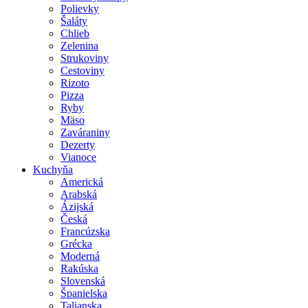
Polievky
Šaláty
Chlieb
Zelenina
Strukoviny
Cestoviny
Rizoto
Pizza
Ryby
Mäso
Zaváraniny
Dezerty
Vianoce
Kuchyňa
Americká
Arabská
Ázijská
Česká
Francúzska
Grécka
Moderná
Rakúska
Slovenská
Španielska
Talianska