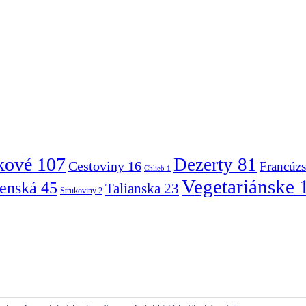
kové
107
Dezerty
81
Cestoviny
16
Francúz
Chlieb
1
Vegetariánske
venská
45
Talianska
23
Strukoviny
2