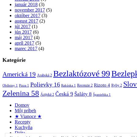
január 2018
(3)
november 2017
(5)
október 2017
(3)
august 2017
(2)
júl 2017
(1)
jún 2017
(6)
máj 2017
(4)
apríl 2017
(5)
marec 2017
(4)
Kategórie
Bezlaktózové
99
Bezlep
Americká
19
Arabská
2
Slo
Polievky
16
Rizoto
4
Recenzie
2
Ryby
2
Obilniny
1
Pizza
1
Rakúska
1
Zelenina
58
Česká
9
Šaláty
8
Ázijská
2
Španielska
1
Domov
Môj príbeh
★ Vianoce ★
Recepty
Kuchyňa
Diéta