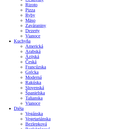
Rizoto
Pizza
Ryby
Mäso
Zaváraniny
Dezerty
Vianoce
Kuchyňa
Americká
Arabská
Ázijská
Česká
Francúzska
Grécka
Moderná
Rakúska
Slovenská
Španielska
Talianska
Vianoce
Diéta
Vegánska
Vegetariánska
Bezlepková