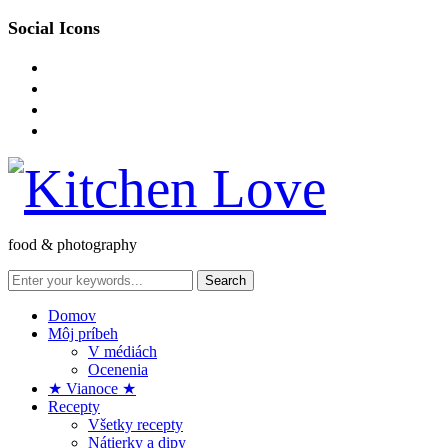
Social Icons
instagram
facebook-
square
pinterest
envelope-
o
food & photography
Domov
Môj príbeh
V médiách
Ocenenia
★ Vianoce ★
Recepty
Všetky recepty
Nátierky a dipy