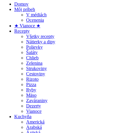
Domov
Môj príbeh
V médiách
Ocenenia
★ Vianoce ★
Recepty
Všetky recepty
Nátierky a dipy
Polievky
Šaláty
Chlieb
Zelenina
Strukoviny
Cestoviny
Rizoto
Pizza
Ryby
Mäso
Zaváraniny
Dezerty
Vianoce
Kuchyňa
Americká
Arabská
Ázijská