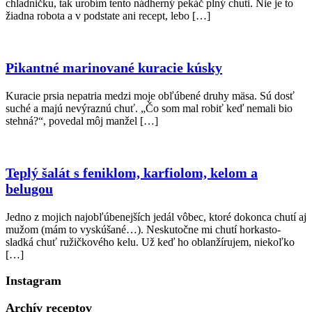
chladničku, tak urobím tento nádherný pekáč plný chuti. Nie je to
žiadna robota a v podstate ani recept, lebo […]
Pikantné marinované kuracie kúsky
Kuracie prsia nepatria medzi moje obľúbené druhy mäsa. Sú dosť
suché a majú nevýraznú chuť. „Čo som mal robiť keď nemali bio
stehná?“, povedal môj manžel […]
Teplý šalát s feniklom, karfiolom, kelom a
belugou
Jedno z mojich najobľúbenejších jedál vôbec, ktoré dokonca chutí aj
mužom (mám to vyskúšané…). Neskutočne mi chutí horkasto-
sladká chuť ružičkového kelu. Už keď ho oblanžírujem, niekoľko
[…]
Instagram
Archív receptov