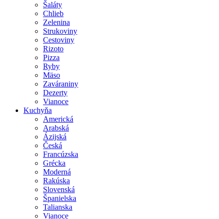
Šaláty
Chlieb
Zelenina
Strukoviny
Cestoviny
Rizoto
Pizza
Ryby
Mäso
Zaváraniny
Dezerty
Vianoce
Kuchyňa
Americká
Arabská
Ázijská
Česká
Francúzska
Grécka
Moderná
Rakúska
Slovenská
Španielska
Talianska
Vianoce