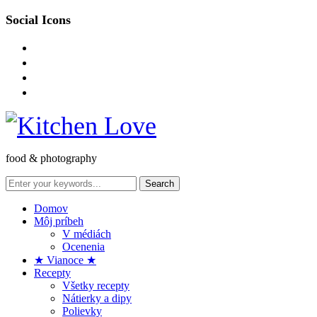
Social Icons
instagram
facebook-
square
pinterest
envelope-
o
food & photography
Domov
Môj príbeh
V médiách
Ocenenia
★ Vianoce ★
Recepty
Všetky recepty
Nátierky a dipy
Polievky