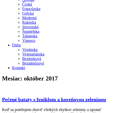
Česká
Francúzska
Grécka
Moderná
Rakúska
Slovenská
Španielska
Talianska
Vianoce
Diéta
Vegánska
Vegetariánska
Bezlepková
Bezlaktózová
Kontakt
Mesiac:
október 2017
Pečené bataty s feniklom a koreňovou zeleninou
Keď sa potebujem zbaviť všetkých zbytkov zeleniny a upratať