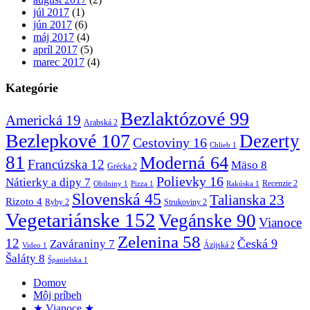
júl 2017
(1)
jún 2017
(6)
máj 2017
(4)
apríl 2017
(5)
marec 2017
(4)
Kategórie
Bezlaktózové
99
Americká
19
Arabská
2
Bezlepkové
107
Dezerty
Cestoviny
16
Chlieb
1
81
Moderná
64
Francúzska
12
Mäso
8
Grécka
2
Polievky
16
Nátierky a dipy
7
Recenzie
2
Obilniny
1
Pizza
1
Rakúska
1
Slovenská
45
Talianska
23
Rizoto
4
Ryby
2
Strukoviny
2
Vegetariánske
152
Vegánske
90
Vianoce
Zelenina
58
12
Česká
9
Zaváraniny
7
Ázijská
2
Video
1
Šaláty
8
Španielska
1
Domov
Môj príbeh
★ Vianoce ★