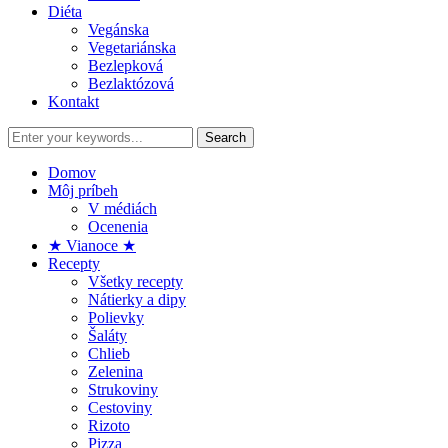
Diéta
Vegánska
Vegetariánska
Bezlepková
Bezlaktózová
Kontakt
Domov
Môj príbeh
V médiách
Ocenenia
★ Vianoce ★
Recepty
Všetky recepty
Nátierky a dipy
Polievky
Šaláty
Chlieb
Zelenina
Strukoviny
Cestoviny
Rizoto
Pizza