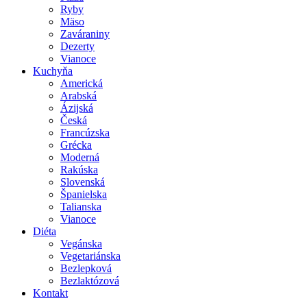
Ryby
Mäso
Zaváraniny
Dezerty
Vianoce
Kuchyňa
Americká
Arabská
Ázijská
Česká
Francúzska
Grécka
Moderná
Rakúska
Slovenská
Španielska
Talianska
Vianoce
Diéta
Vegánska
Vegetariánska
Bezlepková
Bezlaktózová
Kontakt