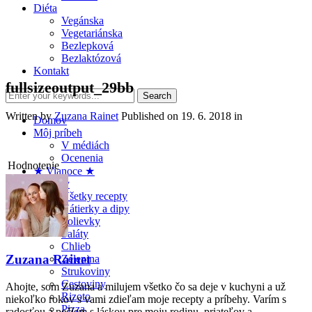
Diéta
Vegánska
Vegetariánska
Bezlepková
Bezlaktózová
Kontakt
fullsizeoutput_29bb
Written by
Zuzana Rainet
Published on
19. 6. 2018
in
Domov
Môj príbeh
V médiách
Ocenenia
Hodnotenie
★ Vianoce ★
Recepty
Všetky recepty
Nátierky a dipy
Polievky
Šaláty
Chlieb
Zuzana Rainet
Zelenina
Strukoviny
Cestoviny
Ahojte, som Zuzana a milujem všetko čo sa deje v kuchyni a už
Rizoto
niekoľko rokov s vami zdieľam moje recepty a príbehy. Varím s
Pizza
radosťou a pečiem s láskou pre moju rodinu, priateľov a