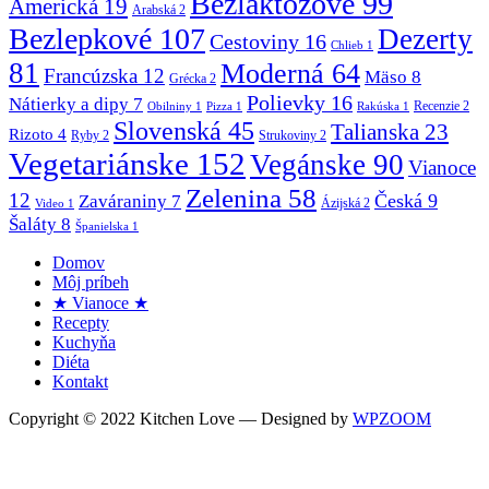
Bezlaktózové
99
Americká
19
Arabská
2
Bezlepkové
107
Dezerty
Cestoviny
16
Chlieb
1
81
Moderná
64
Francúzska
12
Mäso
8
Grécka
2
Polievky
16
Nátierky a dipy
7
Recenzie
2
Obilniny
1
Pizza
1
Rakúska
1
Slovenská
45
Talianska
23
Rizoto
4
Ryby
2
Strukoviny
2
Vegetariánske
152
Vegánske
90
Vianoce
Zelenina
58
12
Česká
9
Zaváraniny
7
Ázijská
2
Video
1
Šaláty
8
Španielska
1
Domov
Môj príbeh
★ Vianoce ★
Recepty
Kuchyňa
Diéta
Kontakt
Copyright © 2022 Kitchen Love
— Designed by
WPZOOM