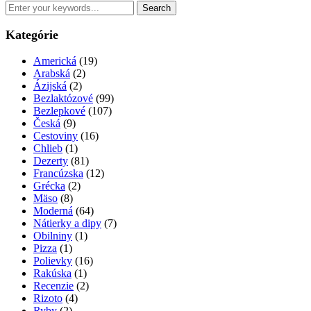
Kategórie
Americká
(19)
Arabská
(2)
Ázijská
(2)
Bezlaktózové
(99)
Bezlepkové
(107)
Česká
(9)
Cestoviny
(16)
Chlieb
(1)
Dezerty
(81)
Francúzska
(12)
Grécka
(2)
Mäso
(8)
Moderná
(64)
Nátierky a dipy
(7)
Obilniny
(1)
Pizza
(1)
Polievky
(16)
Rakúska
(1)
Recenzie
(2)
Rizoto
(4)
Ryby
(2)