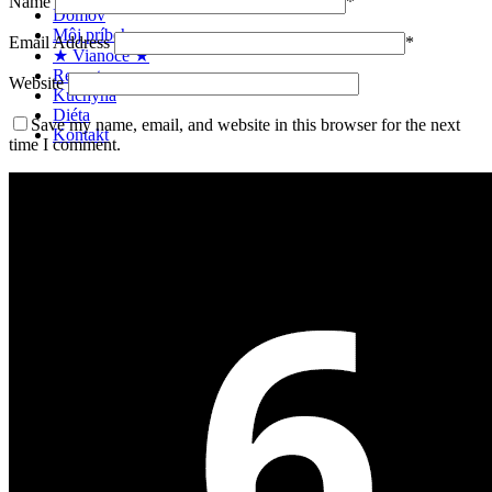
Name
*
Domov
Môj príbeh
Email Address
*
★ Vianoce ★
Recepty
Website
Kuchyňa
Diéta
Save my name, email, and website in this browser for the next
Kontakt
time I comment.