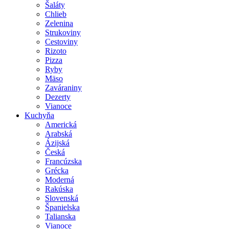
Šaláty
Chlieb
Zelenina
Strukoviny
Cestoviny
Rizoto
Pizza
Ryby
Mäso
Zaváraniny
Dezerty
Vianoce
Kuchyňa
Americká
Arabská
Ázijská
Česká
Francúzska
Grécka
Moderná
Rakúska
Slovenská
Španielska
Talianska
Vianoce