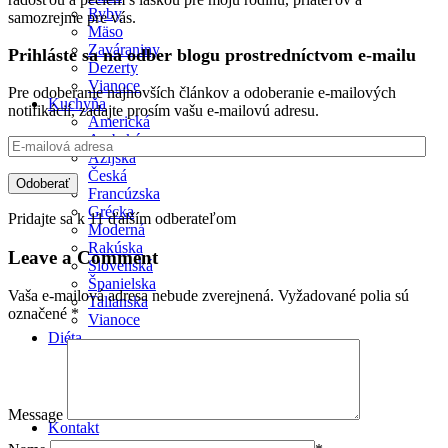
Ryby
samozrejme pre vás.
Mäso
Zaváraniny
Prihláste sa na odber blogu prostredníctvom e-mailu
Dezerty
Vianoce
Pre odoberanie najnovších článkov a odoberanie e-mailových
Kuchyňa
notifikácií, zadajte prosím vašu e-mailovú adresu.
Americká
Arabská
E-
Ázijská
mailová
Česká
adresa
Odoberať
Francúzska
Grécka
Pridajte sa k 11 ďalším odberateľom
Moderná
Rakúska
Leave a Comment
Slovenská
Španielska
Vaša e-mailová adresa nebude zverejnená.
Vyžadované polia sú
Talianska
označené
*
Vianoce
Diéta
Vegánska
Vegetariánska
Bezlepková
Bezlaktózová
Message
Kontakt