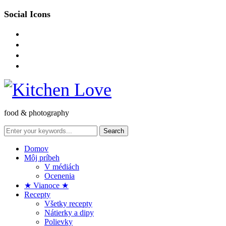
Social Icons
instagram
facebook-
square
pinterest
envelope-
o
food & photography
Domov
Môj príbeh
V médiách
Ocenenia
★ Vianoce ★
Recepty
Všetky recepty
Nátierky a dipy
Polievky