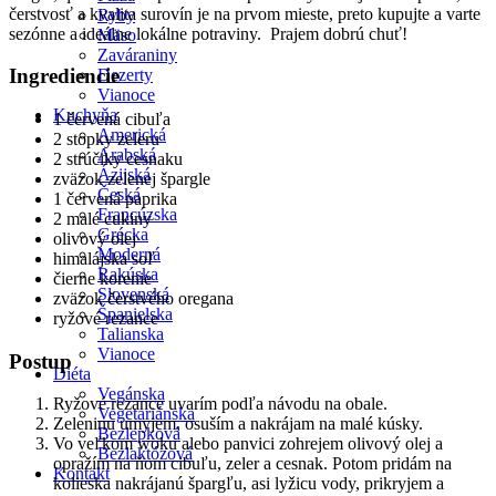
čerstvosť a kvalita surovín je na prvom mieste, preto kupujte a varte
Ryby
sezónne a ideálne lokálne potraviny. Prajem dobrú chuť!
Mäso
Zaváraniny
Ingrediencie
Dezerty
Vianoce
Kuchyňa
1 červená cibuľa
Americká
2 stopky zeleru
Arabská
2 strúčiky cesnaku
Ázijská
zväzok zelenej špargle
Česká
1 červená paprika
Francúzska
2 malé cukiny
Grécka
olivový olej
Moderná
himalájska soľ
Rakúska
čierne korenie
Slovenská
zväzok čerstvého oregana
Španielska
ryžové rezance
Talianska
Vianoce
Postup
Diéta
Vegánska
Ryžové rezance uvarím podľa návodu na obale.
Vegetariánska
Zeleninu umyjem, osuším a nakrájam na malé kúsky.
Bezlepková
Vo veľkom woku alebo panvici zohrejem olivový olej a
Bezlaktózová
opražím na ňom cibuľu, zeler a cesnak. Potom pridám na
Kontakt
kolieska nakrájanú špargľu, asi lyžicu vody, prikryjem a