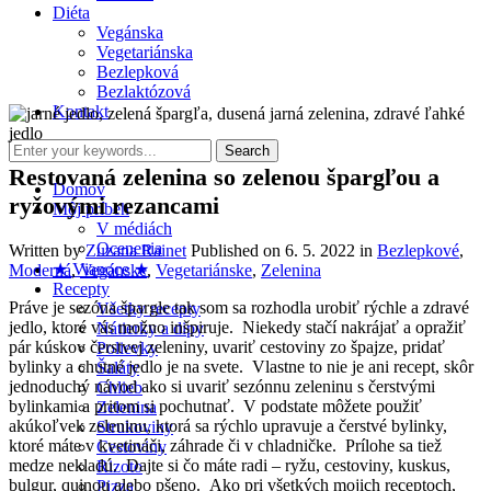
Diéta
Vegánska
Vegetariánska
Bezlepková
Bezlaktózová
Kontakt
Restovaná zelenina so zelenou špargľou a
Domov
ryžovými rezancami
Môj príbeh
V médiách
Ocenenia
Written by
Zuzana Rainet
Published on
6. 5. 2022
in
Bezlepkové
,
★ Vianoce ★
Moderná
,
Vegánske
,
Vegetariánske
,
Zelenina
Recepty
Práve je sezóna špargle tak som sa rozhodla urobiť rýchle a zdravé
Všetky recepty
jedlo, ktoré vás možno inšpiruje. Niekedy stačí nakrájať a opražiť
Nátierky a dipy
pár kúskov čerstvej zeleniny, uvariť cestoviny zo špajze, pridať
Polievky
bylinky a chutné jedlo je na svete. Vlastne to nie je ani recept, skôr
Šaláty
jednoduchý návod ako si uvariť sezónnu zeleninu s čerstvými
Chlieb
bylinkami a pritom si pochutnať. V podstate môžete použiť
Zelenina
akúkoľvek zeleninu, ktorá sa rýchlo upravuje a čerstvé bylinky,
Strukoviny
ktoré máte v kvetináči, záhrade či v chladničke. Prílohe sa tiež
Cestoviny
medze nekladú. Dajte si čo máte radi – ryžu, cestoviny, kuskus,
Rizoto
bulgur, quinou alebo pšeno. Ako pri všetkých mojich receptoch,
Pizza