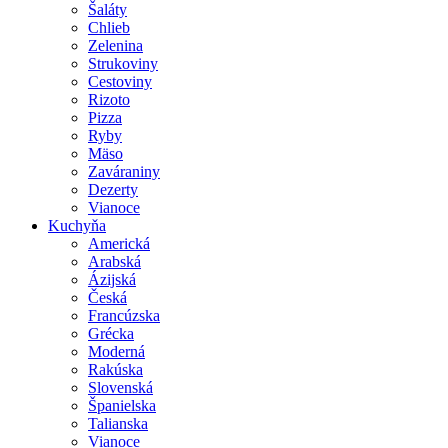
Šaláty
Chlieb
Zelenina
Strukoviny
Cestoviny
Rizoto
Pizza
Ryby
Mäso
Zaváraniny
Dezerty
Vianoce
Kuchyňa
Americká
Arabská
Ázijská
Česká
Francúzska
Grécka
Moderná
Rakúska
Slovenská
Španielska
Talianska
Vianoce