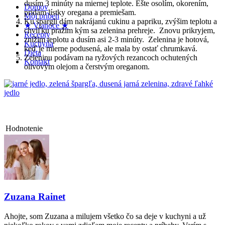
dusím 3 minúty na miernej teplote. Ešte osolím, okorením,
Domov
pridám lístky oregana a premiešam.
Môj príbeh
Ku špargli dám nakrájanú cukinu a papriku, zvýšim teplotu a
★ Vianoce ★
chvíľku pražím kým sa zelenina prehreje. Znovu prikryjem,
Recepty
znížim teplotu a dusím asi 2-3 minúty. Zelenina je hotová,
Kuchyňa
keď je mierne podusená, ale mala by ostať chrumkavá.
Diéta
Zeleninu podávam na ryžových rezancoch ochutených
Kontakt
olivovým olejom a čerstvým oreganom.
Hodnotenie
Zuzana Rainet
Ahojte, som Zuzana a milujem všetko čo sa deje v kuchyni a už