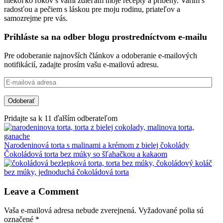
niekoľko rokov s vami zdieľam moje recepty a príbehy. Varím s
radosťou a pečiem s láskou pre moju rodinu, priateľov a
samozrejme pre vás.
Prihláste sa na odber blogu prostredníctvom e-mailu
Pre odoberanie najnovších článkov a odoberanie e-mailových
notifikácií, zadajte prosím vašu e-mailovú adresu.
E-
mailová
adresa
Odoberať
Pridajte sa k 11 ďalším odberateľom
Narodeninová torta s malinami a krémom z bielej čokolády
Čokoládová torta bez múky so šľahačkou a kakaom
Leave a Comment
Vaša e-mailová adresa nebude zverejnená.
Vyžadované polia sú
označené
*