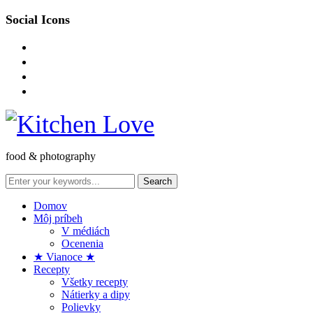
Social Icons
instagram
facebook-
square
pinterest
envelope-
o
food & photography
Domov
Môj príbeh
V médiách
Ocenenia
★ Vianoce ★
Recepty
Všetky recepty
Nátierky a dipy
Polievky