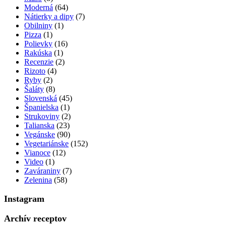
Moderná
(64)
Nátierky a dipy
(7)
Obilniny
(1)
Pizza
(1)
Polievky
(16)
Rakúska
(1)
Recenzie
(2)
Rizoto
(4)
Ryby
(2)
Šaláty
(8)
Slovenská
(45)
Španielska
(1)
Strukoviny
(2)
Talianska
(23)
Vegánske
(90)
Vegetariánske
(152)
Vianoce
(12)
Video
(1)
Zaváraniny
(7)
Zelenina
(58)
Instagram
Archív receptov