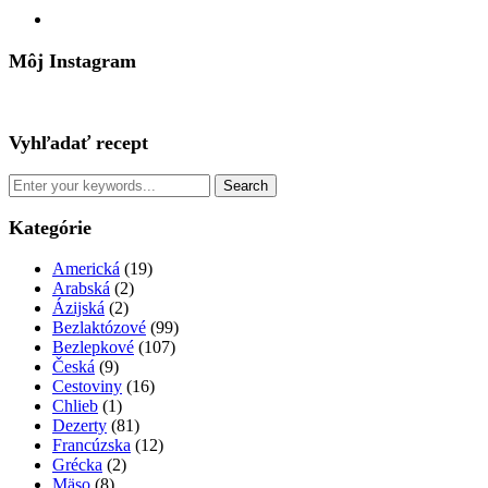
pinterest
Môj Instagram
Vyhľadať recept
Kategórie
Americká
(19)
Arabská
(2)
Ázijská
(2)
Bezlaktózové
(99)
Bezlepkové
(107)
Česká
(9)
Cestoviny
(16)
Chlieb
(1)
Dezerty
(81)
Francúzska
(12)
Grécka
(2)
Mäso
(8)