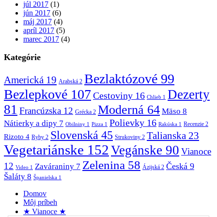
júl 2017
(1)
jún 2017
(6)
máj 2017
(4)
apríl 2017
(5)
marec 2017
(4)
Kategórie
Bezlaktózové
99
Americká
19
Arabská
2
Bezlepkové
107
Dezerty
Cestoviny
16
Chlieb
1
81
Moderná
64
Francúzska
12
Mäso
8
Grécka
2
Polievky
16
Nátierky a dipy
7
Recenzie
2
Obilniny
1
Pizza
1
Rakúska
1
Slovenská
45
Talianska
23
Rizoto
4
Ryby
2
Strukoviny
2
Vegetariánske
152
Vegánske
90
Vianoce
Zelenina
58
12
Česká
9
Zaváraniny
7
Ázijská
2
Video
1
Šaláty
8
Španielska
1
Domov
Môj príbeh
★ Vianoce ★