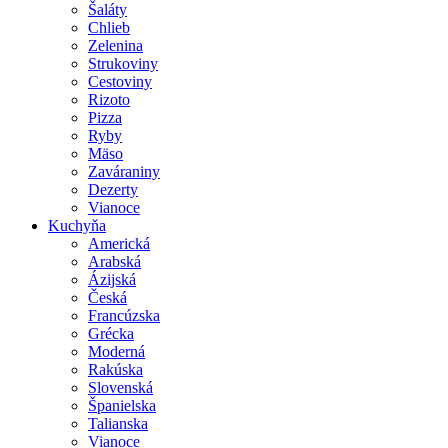
Šaláty
Chlieb
Zelenina
Strukoviny
Cestoviny
Rizoto
Pizza
Ryby
Mäso
Zaváraniny
Dezerty
Vianoce
Kuchyňa
Americká
Arabská
Ázijská
Česká
Francúzska
Grécka
Moderná
Rakúska
Slovenská
Španielska
Talianska
Vianoce