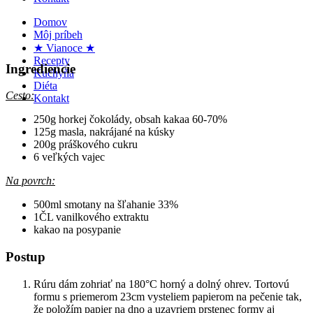
Domov
Môj príbeh
★ Vianoce ★
Recepty
Ingrediencie
Kuchyňa
Diéta
Cesto:
Kontakt
250g horkej čokolády, obsah kakaa 60-70%
125g masla, nakrájané na kúsky
200g práškového cukru
6 veľkých vajec
Na povrch:
500ml smotany na šľahanie 33%
1ČL vanilkového extraktu
kakao na posypanie
Postup
Rúru dám zohriať na 180°C horný a dolný ohrev. Tortovú
formu s priemerom 23cm vysteliem papierom na pečenie tak,
že položím papier na dno a uzavriem prstenec formy aj