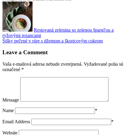
Restovaná zelenina so zelenou špargľou a
ryžovými rezancami
Šišky pečené v rúre s džemom a škoricovým cukrom
Leave a Comment
Vaša e-mailová adresa nebude zverejnená.
Vyžadované polia sú
označené
*
Message
Name
*
Email Address
*
Website