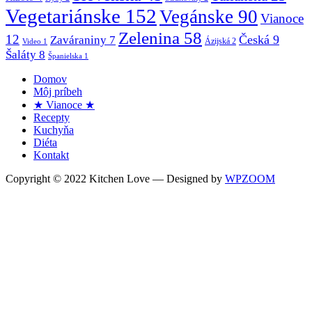
Vegetariánske
152
Vegánske
90
Vianoce
Zelenina
58
12
Česká
9
Zaváraniny
7
Ázijská
2
Video
1
Šaláty
8
Španielska
1
Domov
Môj príbeh
★ Vianoce ★
Recepty
Kuchyňa
Diéta
Kontakt
Copyright © 2022 Kitchen Love
— Designed by
WPZOOM