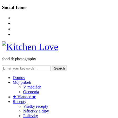
Social Icons
instagram
facebook-
square
pinterest
envelope-
o
food & photography
Domov
Môj príbeh
V médiách
Ocenenia
★ Vianoce ★
Recepty
Všetky recepty
Nátierky a dipy
Polievky