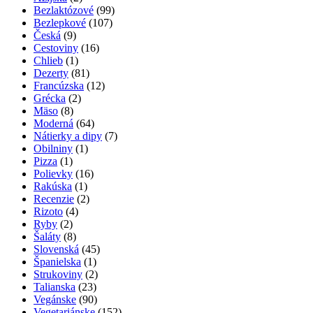
Bezlaktózové
(99)
Bezlepkové
(107)
Česká
(9)
Cestoviny
(16)
Chlieb
(1)
Dezerty
(81)
Francúzska
(12)
Grécka
(2)
Mäso
(8)
Moderná
(64)
Nátierky a dipy
(7)
Obilniny
(1)
Pizza
(1)
Polievky
(16)
Rakúska
(1)
Recenzie
(2)
Rizoto
(4)
Ryby
(2)
Šaláty
(8)
Slovenská
(45)
Španielska
(1)
Strukoviny
(2)
Talianska
(23)
Vegánske
(90)
Vegetariánske
(152)