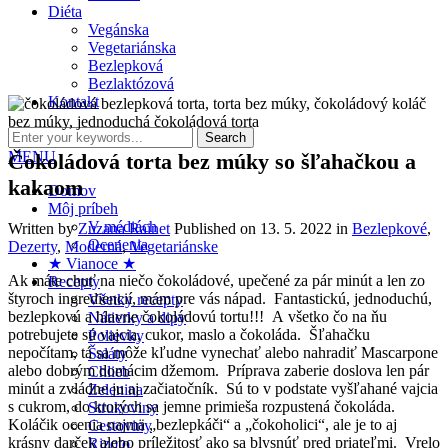
Diéta
Vegánska
Vegetariánska
Bezlepková
Bezlaktózová
Kontakt
MENU
Čokoládová torta bez múky so šľahačkou a
kakaom
Domov
Môj príbeh
V médiách
Written by
Zuzana Rainet
Published on
13. 5. 2022
in
Bezlepkové
,
Ocenenia
Dezerty
,
Moderná
,
Vegetariánske
★ Vianoce ★
Ak máte chuť na niečo čokoládové, upečené za pár minút a len zo
Recepty
štyroch ingrediencií, mám pre vás nápad. Fantastickú, jednoduchú,
Všetky recepty
bezlepkovú a hlavne čokoládovú tortu!!! A všetko čo na ňu
Nátierky a dipy
potrebujete sú vajcia, cukor, maslo a čokoláda. Šľahačku
Polievky
nepočítam, tá sa môže kľudne vynechať alebo nahradiť Mascarpone
Šaláty
alebo dobrým domácim džemom. Príprava zaberie doslova len pár
Chlieb
minút a zvládne ju aj začiatočník. Sú to v podstate vyšľahané vajcia
Zelenina
s cukrom, do ktorých sa jemne primieša rozpustená čokoláda.
Strukoviny
Koláčik ocenia najmä „bezlepkáči“ a „čokoholici“, ale je to aj
Cestoviny
krásny darček alebo príležitosť ako sa blysnúť pred priateľmi. Vrelo
Rizoto