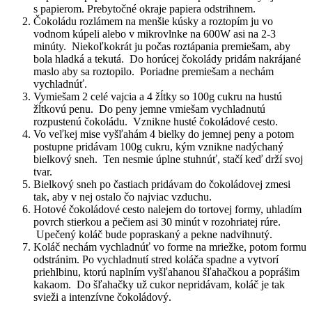
s papierom. Prebytočné okraje papiera odstrihnem.
Čokoládu rozlámem na menšie kúsky a roztopím ju vo
vodnom kúpeli alebo v mikrovlnke na 600W asi na 2-3
minúty. Niekoľkokrát ju počas roztápania premiešam, aby
bola hladká a tekutá. Do horúcej čokolády pridám nakrájané
maslo aby sa roztopilo. Poriadne premiešam a nechám
vychladnúť.
Vymiešam 2 celé vajcia a 4 žĺtky so 100g cukru na hustú
žĺtkovú penu. Do peny jemne vmiešam vychladnutú
rozpustenú čokoládu. Vznikne husté čokoládové cesto.
Vo veľkej mise vyšľahám 4 bielky do jemnej peny a potom
postupne pridávam 100g cukru, kým vznikne nadýchaný
bielkový sneh. Ten nesmie úplne stuhnúť, stačí keď drží svoj
tvar.
Bielkový sneh po častiach pridávam do čokoládovej zmesi
tak, aby v nej ostalo čo najviac vzduchu.
Hotové čokoládové cesto nalejem do tortovej formy, uhladím
povrch stierkou a pečiem asi 30 minút v rozohriatej rúre.
Upečený koláč bude popraskaný a pekne nadvihnutý.
Koláč nechám vychladnúť vo forme na mriežke, potom formu
odstránim. Po vychladnutí stred koláča spadne a vytvorí
priehlbinu, ktorú naplním vyšľahanou šľahačkou a poprášim
kakaom. Do šľahačky už cukor nepridávam, koláč je tak
svieži a intenzívne čokoládový.