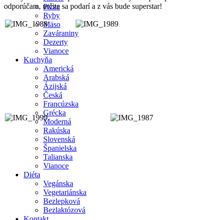
odporúčam, určite sa podarí a z vás bude superstar!
Pizza
Ryby
Mäso
Zaváraniny
Dezerty
Vianoce
Kuchyňa
Americká
Arabská
Ázijská
Česká
Francúzska
Grécka
Moderná
Rakúska
Slovenská
Španielska
Talianska
Vianoce
Diéta
Vegánska
Vegetariánska
Bezlepková
Bezlaktózová
Kontakt