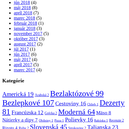
jún 2018
(4)
máj 2018
(8)
apríl 2018
(7)
marec 2018
(5)
február 2018
(1)
január 2018
(3)
november 2017
(5)
október 2017
(3)
august 2017
(2)
júl 2017
(1)
jún 2017
(6)
máj 2017
(4)
apríl 2017
(5)
marec 2017
(4)
Kategórie
Bezlaktózové
99
Americká
19
Arabská
2
Bezlepkové
107
Dezerty
Cestoviny
16
Chlieb
1
81
Moderná
64
Francúzska
12
Mäso
8
Grécka
2
Polievky
16
Nátierky a dipy
7
Recenzie
2
Obilniny
1
Pizza
1
Rakúska
1
Slovenská
45
Talianska
23
Rizoto
4
Ryby
2
Strukoviny
2