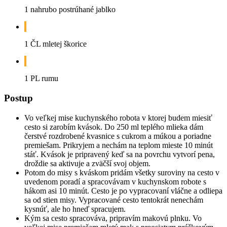
1 nahrubo postrúhané jablko
1 ČL mletej škorice
1 PL rumu
Postup
Vo veľkej mise kuchynského robota v ktorej budem miesiť
cesto si zarobím kvások. Do 250 ml teplého mlieka dám
čerstvé rozdrobené kvasnice s cukrom a múkou a poriadne
premiešam. Prikryjem a nechám na teplom mieste 10 minút
stáť. Kvások je pripravený keď sa na povrchu vytvorí pena,
droždie sa aktivuje a zväčší svoj objem.
Potom do misy s kváskom pridám všetky suroviny na cesto v
uvedenom poradí a spracovávam v kuchynskom robote s
hákom asi 10 minút. Cesto je po vypracovaní vláčne a odliepa
sa od stien misy. Vypracované cesto tentokrát nenechám
kysnúť, ale ho hneď spracujem.
Kým sa cesto spracováva, pripravím makovú plnku. Vo