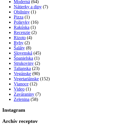
Moderná
(64)
Nátierky a dipy
(7)
Obilniny
(1)
Pizza
(1)
Polievky
(16)
Rakúska
(1)
Recenzie
(2)
Rizoto
(4)
Ryby
(2)
Šaláty
(8)
Slovenská
(45)
Španielska
(1)
Strukoviny
(2)
Talianska
(23)
Vegánske
(90)
Vegetariánske
(152)
Vianoce
(12)
Video
(1)
Zaváraniny
(7)
Zelenina
(58)
Instagram
Archív receptov