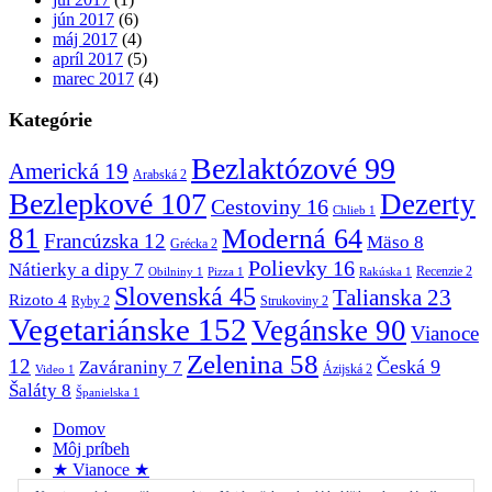
jún 2017
(6)
máj 2017
(4)
apríl 2017
(5)
marec 2017
(4)
Kategórie
Bezlaktózové
99
Americká
19
Arabská
2
Bezlepkové
107
Dezerty
Cestoviny
16
Chlieb
1
81
Moderná
64
Francúzska
12
Mäso
8
Grécka
2
Polievky
16
Nátierky a dipy
7
Recenzie
2
Obilniny
1
Pizza
1
Rakúska
1
Slovenská
45
Talianska
23
Rizoto
4
Ryby
2
Strukoviny
2
Vegetariánske
152
Vegánske
90
Vianoce
Zelenina
58
12
Česká
9
Zaváraniny
7
Ázijská
2
Video
1
Šaláty
8
Španielska
1
Domov
Môj príbeh
★ Vianoce ★
Recepty