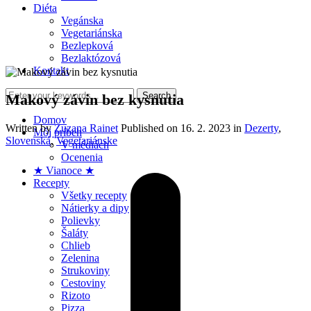
Diéta
Vegánska
Vegetariánska
Bezlepková
Bezlaktózová
Kontakt
Makový závin bez kysnutia
Domov
Written by
Zuzana Rainet
Published on
16. 2. 2023
in
Dezerty
,
Môj príbeh
Slovenská
,
Vegetariánske
V médiách
Ocenenia
★ Vianoce ★
Recepty
Všetky recepty
Nátierky a dipy
Polievky
Šaláty
Chlieb
Zelenina
Strukoviny
Cestoviny
Rizoto
Pizza