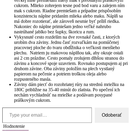
veľkej mise premiešam mletý mak s preosiatym práškovým
cukrom. Mlieko zohrejem tesne pod bod varu a zalejem ním
mak s cukrom. Riadne premiešam a prípadne prispôsobím
konzistenciu náplne pridaním mlieka alebo maku. Náplň sa
má dobre rozotierať, ale zároveň nesmie byť príliš riedka.
Nakoniec do náplne primiešam jedno veľké nahrubo
nastrúhané jablko bez šupky, škoricu a rum.
Vykysnuté cesto rozdelím na dve rovnaké časti, z ktorých
urobím dva záviny. Jednu časť rozvaľkám na pomúčenej
pracovnej ploche do tvaru obdĺžnika o veľkosti menšieho
plechu. Natriem ju makovou náplňou tak, aby okraje ostali
asi 2 cm prázdne. Cesto pomaly zrolujem dlhšou stranou do
závinu a koncové spoje uzavriem. Rovnako postupujem aj pri
druhom závine. Oba záviny položím na plech vystlaný
papierom na pečenie a potriem troškou oleja alebo
rozpusteného masla.
Záviny dám piecť do rozohriatej rúry na strednú mriežku na
180C približne na 35-40 minút do zlatista. Po upečení ich
nechám vychladnúť na mriežke a podávam posypané
práškovým cukrom.
Type your email…
Odoberať
Hodnotenie