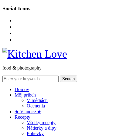
Social Icons
instagram
facebook-
square
pinterest
envelope-
o
food & photography
Domov
Môj príbeh
V médiách
Ocenenia
★ Vianoce ★
Recepty
Všetky recepty
Nátierky a dipy
Polievky