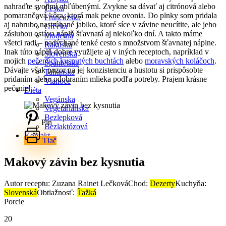
nahraďte svojimi obľúbenými. Zvykne sa dávať aj citrónová alebo
Česká
pomarančová kôra, ktorá mak pekne ovonia. Do plnky som pridala
Francúzska
aj nahrubo nastrúhané jablko, ktoré síce v závine neucítite, ale jeho
Grécka
zásluhou ostáva náplň šťavnatá aj niekoľko dní. A takto máme
Moderná
všetci radi – nadýchané tenké cesto s množstvom šťavnatej náplne.
Rakúska
Inak túto náplň dobre využijete aj v iných receptoch, napríklad v
Slovenská
mojich
pečených kysnutých buchtách
alebo
moravských koláčoch
.
Španielska
Dávajte však pozor na jej konzistenciu a hustotu si prispôsobte
Talianska
pridaním alebo odobraním mlieka podľa potreby. Prajem krásne
Vianoce
pečenie!
Diéta
Vegánska
Vegetariánska
Bezlepková
Pin
Bezlaktózová
Kontakt
Tlač
Makový závin bez kysnutia
Autor receptu: Zuzana Rainet Lečková
Chod:
Dezerty
Kuchyňa:
Slovenská
Obtiažnosť:
Ťažká
Porcie
20