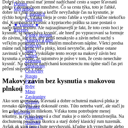
Dobrý závin musí mať jemné nadýchané cesto a super šťavnatú
Domov
plnku v dostatočnom množstve. Čo sa cesta týka, toto je ľahké,
Môj príbeh
dobre sa s ním pracuje a keďže nevyžaduje čas na kysnutie, je
V médiách
rýchlo hotové. Vďaka oleju je cesto ľahšie a vydrží vláčne niekoľko
Ocenenia
dní. Kombinácia kvasníc a kypriaceho prášku sa zase postará o
★ Vianoce ★
nadýchanú textúru. Ale najzaujímavejší je fakt, že toto cesto hoci je
Recepty
kysnuté, sa nenecháva kysnúť, ale hneď po vypracovaní sa formuje
Všetky recepty
do závinu. Ide o to, aby príliš nenakyslo a závin nebol suchý s
Nátierky a dipy
veľkým pomerom cesta a malým množstvom náplne. Všetci predsa
Polievky
máme radi hlavne veľa plnky, ktorá nevytečie, ale pekne ostane
Šaláty
zavinutá v koláči. Vyskúšajte tento recept na makový závin bez
Chlieb
kysnutia a uvidíte, že tajomstvo je práve v tom, že cesto nenecháte
Zelenina
kysnúť. Na správne nadýchanú konzistenciu mu úplne stačí čas pri
Strukoviny
pečení strávený v rúre.
Cestoviny
Rizoto
Makový závin bez kysnutia s makovou
Pizza
Ryby
plnkou
Mäso
Zaváraniny
Ako som spomínala, šťavnatá a dobre ochutená maková plnka je
Dezerty
rovnako dôležitá ako dokonalé cesto. Túto netreba variť, ale stačí ju
Vianoce
len zaliať horúcim mliekom. Vďaka tomu potrebujete menej
Kuchyňa
tekutiny, je rýchlo hotová a chuť maku je o niečo intenzívnejšia. Na
Americká
dochutenie používam škoricu a starý dobrý klasický rum tuzemák.
Arabská
Avšak ak vám tieto chute nevyhovujú, kľudne ich vynechajte alebo
Ázijská