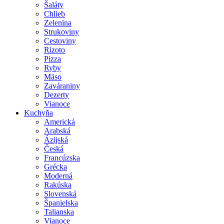
Šaláty
Chlieb
Zelenina
Strukoviny
Cestoviny
Rizoto
Pizza
Ryby
Mäso
Zaváraniny
Dezerty
Vianoce
Kuchyňa
Americká
Arabská
Ázijská
Česká
Francúzska
Grécka
Moderná
Rakúska
Slovenská
Španielska
Talianska
Vianoce