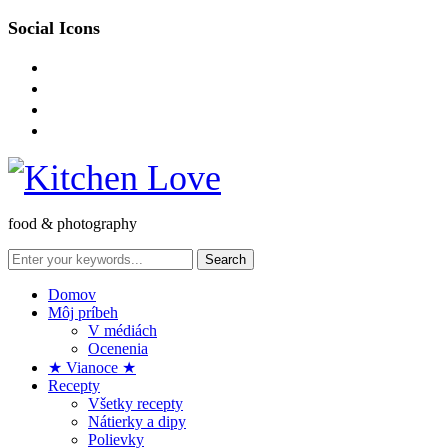
Social Icons
instagram
facebook-
square
pinterest
envelope-
o
food & photography
Domov
Môj príbeh
V médiách
Ocenenia
★ Vianoce ★
Recepty
Všetky recepty
Nátierky a dipy
Polievky