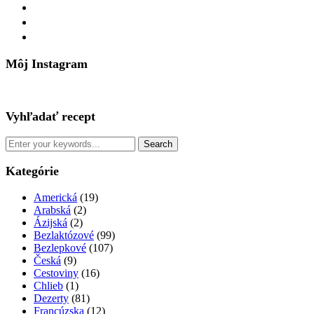
facebook
instagram
pinterest
Môj Instagram
Vyhľadať recept
Kategórie
Americká
(19)
Arabská
(2)
Ázijská
(2)
Bezlaktózové
(99)
Bezlepkové
(107)
Česká
(9)
Cestoviny
(16)
Chlieb
(1)
Dezerty
(81)
Francúzska
(12)