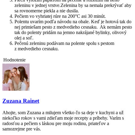
zeleninu v jednej vrstve.Zelenina by sa nemala prekrývať aby
sa rovnomerne piekla a nie dusila.
Pečiem vo vyhriatej rúre na 200°C asi 30 minút.
Polentu uvarím podľa návodu na obale. Keď je hotová tak do
nej primiešam pesto z medvedieho cesnaku. Ak nemám pesto
tak do polenty pridám na jemno nakrájané bylinky, olivový
olej a soľ.
Pečenú zeleninu podávam na polente spolu s pestom
z medvedieho cesnaku.
Hodnotenie
Zuzana Rainet
Ahojte, som Zuzana a milujem všetko čo sa deje v kuchyni a už
niekoľko rokov s vami zdieľam moje recepty a príbehy. Varím s
radosťou a pečiem s láskou pre moju rodinu, priateľov a
samozrejme pre vás.