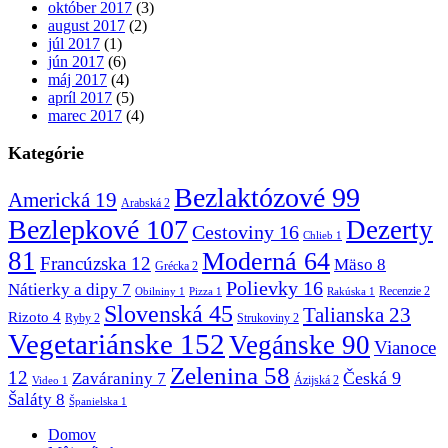
október 2017
(3)
august 2017
(2)
júl 2017
(1)
jún 2017
(6)
máj 2017
(4)
apríl 2017
(5)
marec 2017
(4)
Kategórie
Bezlaktózové
99
Americká
19
Arabská
2
Bezlepkové
107
Dezerty
Cestoviny
16
Chlieb
1
81
Moderná
64
Francúzska
12
Mäso
8
Grécka
2
Polievky
16
Nátierky a dipy
7
Recenzie
2
Obilniny
1
Pizza
1
Rakúska
1
Slovenská
45
Talianska
23
Rizoto
4
Ryby
2
Strukoviny
2
Vegetariánske
152
Vegánske
90
Vianoce
Zelenina
58
12
Česká
9
Zaváraniny
7
Ázijská
2
Video
1
Šaláty
8
Španielska
1
Domov