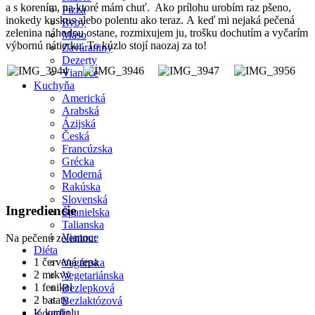
a s korením, na ktoré mám chuť. Ako prílohu urobím raz pšeno,
Pizza
inokedy kuskus alebo polentu ako teraz. A keď mi nejaká pečená
Ryby
zelenina náhodou ostane, rozmixujem ju, trošku dochutím a vyčarím
Mäso
výbornú nátierku. To kúzlo stojí naozaj za to!
Zaváraniny
Dezerty
Vianoce
Kuchyňa
Americká
Arabská
Ázijská
Česká
Francúzska
Grécka
Moderná
Rakúska
Slovenská
Ingrediencie
Španielska
Talianska
Vianoce
Na pečenú zeleninu:
Diéta
1 červená repa
Vegánska
2 mrkvy
Vegetariánska
1 fenikel
Bezlepková
2 bataty
Bezlaktózová
½ karfiolu
Kontakt