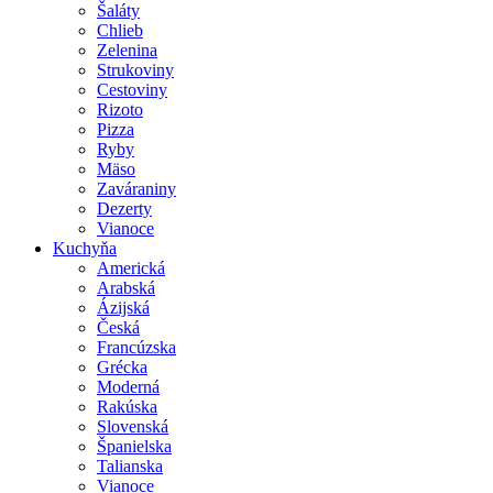
Šaláty
Chlieb
Zelenina
Strukoviny
Cestoviny
Rizoto
Pizza
Ryby
Mäso
Zaváraniny
Dezerty
Vianoce
Kuchyňa
Americká
Arabská
Ázijská
Česká
Francúzska
Grécka
Moderná
Rakúska
Slovenská
Španielska
Talianska
Vianoce