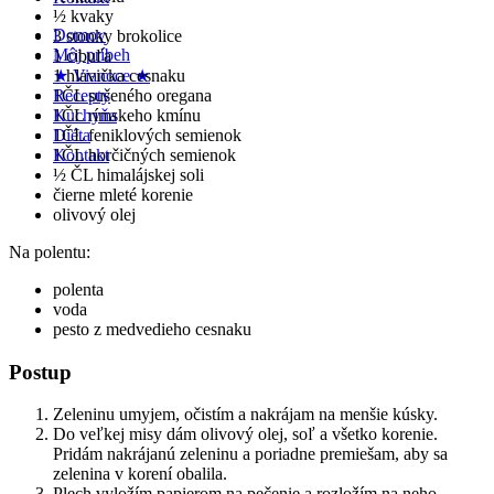
½ kvaky
Domov
3 stonky brokolice
Môj príbeh
1 cibuľa
1 hlavička cesnaku
★ Vianoce ★
1ČL sušeného oregana
Recepty
1ČL rímskeho kmínu
Kuchyňa
1ČL feniklových semienok
Diéta
1ČL horčičných semienok
Kontakt
½ ČL himalájskej soli
čierne mleté korenie
olivový olej
Na polentu:
polenta
voda
pesto z medvedieho cesnaku
Postup
Zeleninu umyjem, očistím a nakrájam na menšie kúsky.
Do veľkej misy dám olivový olej, soľ a všetko korenie.
Pridám nakrájanú zeleninu a poriadne premiešam, aby sa
zelenina v korení obalila.
Plech vyložím papierom na pečenie a rozložím na neho