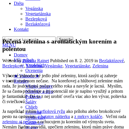
Diéta
Vegánska
Vegetariánska
Bezlepková
Bezlaktózová
Kontakt
Pečená zelenina s aromatickým korením a
MENU
polentou
Domov
Môj príbeh
Written by
Zuzana Rainet
Published on
8. 2. 2019
in
Bezlaktózové
,
V médiách
Bezlepkové
,
Moderná
,
Vegánske
,
Vegetariánske
,
Zelenina
Ocenenia
Výborné jednoduché jedlo plné zeleniny, ktorá zasýti aj zahreje
★ Vianoce ★
v tomto studenom nečase. Na koreňovej a hlúbovej zelenine mám
Recepty
rada, že je dostupná počas celého roka a navyše je lacná. Myslím,
Všetky recepty
že sa často podceňuje a jej potenciál nie je naplno využitý a pritom
Nátierky a dipy
je fantastická! Dá sa z nej urobiť oveľa viac ako len vývar, polievka
Polievky
či sviečková…
Šaláty
Chlieb
Ja napríklad robím
karfiolovú ryžu
ako prílohu alebo brokolicové
Zelenina
pesto na cestoviny,
z batatov nátierku
a
z mrkvy koláče
. Veľmi rada
Strukoviny
zeleninu aj pečiem
a ochucujem ju korením od výmyslu sveta.
Cestoviny
Nemám žiadne pravidlá, upečiem zeleninu, ktorú mám práve doma
Rizoto