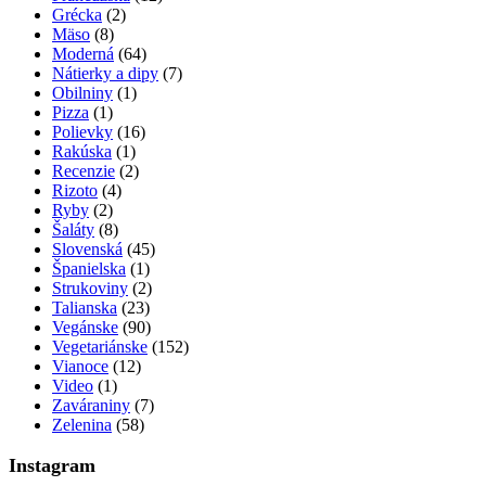
Grécka
(2)
Mäso
(8)
Moderná
(64)
Nátierky a dipy
(7)
Obilniny
(1)
Pizza
(1)
Polievky
(16)
Rakúska
(1)
Recenzie
(2)
Rizoto
(4)
Ryby
(2)
Šaláty
(8)
Slovenská
(45)
Španielska
(1)
Strukoviny
(2)
Talianska
(23)
Vegánske
(90)
Vegetariánske
(152)
Vianoce
(12)
Video
(1)
Zaváraniny
(7)
Zelenina
(58)
Instagram